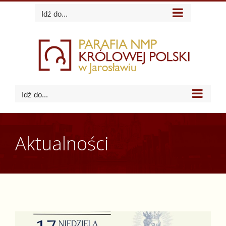
Skip
Idź do...
to
content
Idź do...
Aktualności