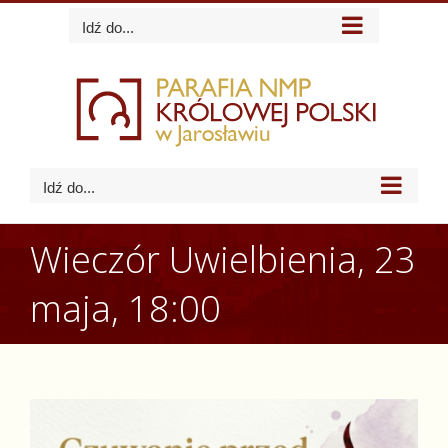
Skip
Idź do...
to
content
Idź do...
Wieczór Uwielbienia, 23
maja, 18:00