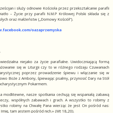
eścijan i służy odnowie Kościoła przez przekształcanie parafii
atło – Życie przy parafii N.M.P Królowej Polski składa się z
osłych oraz małżeństw („Domowy Kościół”).
w.facebook.com/oazaprzemyska
.
edzialna niejako za życie parafialne. Uwidoczniającą formą
gażowanie się w Liturgii czy to w różnego rodzaju Czuwaniach
harystycznej poprzez prowadzenie śpiewu i włączanie się w
łowo Boże z Ambony, śpiewając psalmy, przynosić Dary na Stół
 Eucharystycznym Pokarmem.
nia modlitewne, nasze spotkania cechują się wspaniałą zabawą
keczy, wspólnych zabawach i grach. A wszystko to robimy z
ystko robimy na Chwałę Pana wierząc że jest On pośród nas:
Imię, tam jestem pośród nich.» (Mt 18,20).