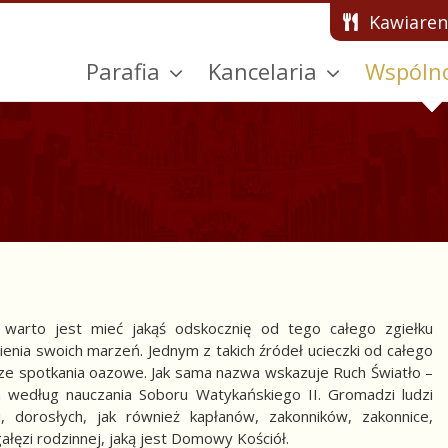
Kawiaren
Parafia
Kancelaria
Wspóln
 warto jest mieć jakąś odskocznię od tego całego zgiełku
ienia swoich marzeń. Jednym z takich źródeł ucieczki od całego
ze spotkania oazowe. Jak sama nazwa wskazuje Ruch Światło –
 według nauczania Soboru Watykańskiego II. Gromadzi ludzi
i, dorosłych, jak również kapłanów, zakonników, zakonnice,
ałęzi rodzinnej, jaką jest Domowy Kościół.