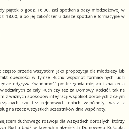
żdy piątek o godz. 16.00, zaś spotkania oazy młodzieżowej w
. 18.00, a po jej zakończeniu dalsze spotkanie formacyjne w
j
t często przede wszystkim jako propozycja dla młodzieży lub
 fakt obecności w tymże Ruchu wspólnot formacyjnych ludzi
lędzie odgrywa świadomość postrzegania miejsca i znaczenia
iedzialnych za cały Ruch czy też za Domowy Kościół, tak na
Jednym z ważnych sposobów integracji wspólnot dorosłych z całym
ezjalnych czy też rejonowych dniach wspólnoty, wraz z
ug na rzecz wszystkich uczestników dnia wspólnoty.
miejscem duchowego rozwoju dla wszystkich dorosłych, którzy
ijnych Ruchu bądź w kręgach małżeńskich Domowego Kościoła,