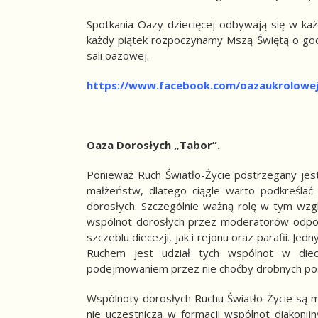
Spotkania Oazy dziecięcej odbywają się w ka
każdy piątek rozpoczynamy Mszą Świętą o godz
sali oazowej.
https://www.facebook.com/oazaukrolowe
Oaza Dorosłych „Tabor”.
Ponieważ Ruch Światło-Życie postrzegany jes
małżeństw, dlatego ciągle warto podkreślać
dorosłych. Szczególnie ważną rolę w tym wzg
wspólnot dorosłych przez moderatorów odpow
szczeblu diecezji, jak i rejonu oraz parafii. 
Ruchem jest udział tych wspólnot w diec
podejmowaniem przez nie choćby drobnych posł
Wspólnoty dorosłych Ruchu Światło-Życie są 
nie uczestniczą w formacji wspólnot diakon