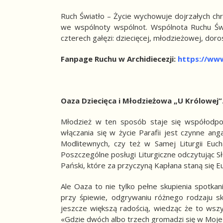
Ruch Światło – Życie wychowuje dojrzałych chrz
we wspólnoty wspólnot.
Wspólnota Ruchu Świ
czterech gałęzi: dziecięcej, młodzieżowej, dor
Fanpage Ruchu w Archidiecezji:
https://ww
Oaza Dziecięca i Młodzieżowa „U Królowej”
Młodzież w ten sposób staje się współodpowi
włączania się w życie Parafii jest czynne an
Modlitewnych, czy też w Samej Liturgii Euc
Poszczególne posługi Liturgiczne odczytując S
Pański, które za przyczyną Kapłana staną się
Ale Oaza to nie tylko pełne skupienia spotka
przy śpiewie, odgrywaniu różnego rodzaju s
jeszcze większą radością, wiedząc że to wsz
«Gdzie dwóch albo trzech gromadzi się w Moje 