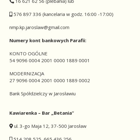
16 621 62 56 (plebania) lub
576 897 336 (kancelaria w godz. 16:00 -17:00)
nmp.kp.jaroslaw@gmail.com
Numery
kont bankowych Parafii:
KONTO OGÓLNE
54 9096 0004 2001 0000 1889 0001
MODERNIZACJA
27 9096 0004 2001 0000 1889 0002
Bank Spółdzielczy w Jarosławiu
Kawiarenka – Bar „Betania”
ul. 3-go Maja 12, 37-500 Jarosław
514 208 525, 665 436 256