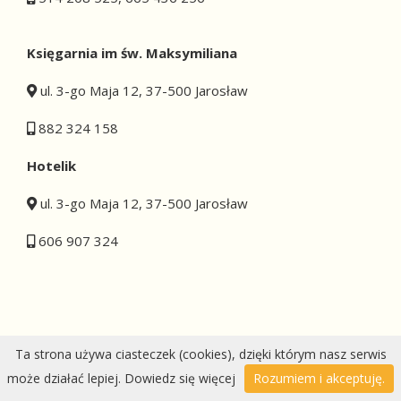
Księgarnia im św. Maksymiliana
ul. 3-go Maja 12, 37-500 Jarosław
882 324 158
Hotelik
ul. 3-go Maja 12, 37-500 Jarosław
606 907 324
Ta strona używa ciasteczek (cookies), dzięki którym nasz serwis
Wykonanie:
DobraStronaParafii.pl
|
przemyska.pl
| Modyfikacja
może działać lepiej.
Dowiedz się więcej
Rozumiem i akceptuję.
2024 Parafia NMP Królowej Polski w Jarosławiu