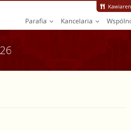
Kawiaren
Parafia
Kancelaria
Wspóln
026