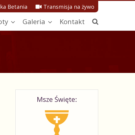
ka Betania
Transmisja na żywo
oty
Galeria
Kontakt
Msze Święte: