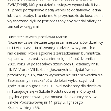
SWIĄTYNIĘ, który na dzień dzisiejszy wynosi ok. 6 tys.
zł, prace porządkowe będą wspierać dodatkowo jedna
lub dwie osoby. Kto nie może przychodzić do kościoła na
wyznaczone dyżury jest proszony aby składał ofiary na
ten cel w księgarni.
Burmistrz Miasta Jarosławia Marcin
Nazarewicz serdecznie zaprasza mieszkańców dzielnicy
nr I i VI do wzięcia aktywnego udziału w wyborach do
rad dzielnic, które zgodnie z zarządzeniem burmistrza,
zaplanowane zostały na niedzielę – 12 października
2025 roku. W pozostałych dzielnicach tj. dzielnicy nr II,
III, IV, V oraz VII liczba zgłoszonych kandydatów nie
przekroczyła 15, zatem wyborów nie przeprowadza się.
Zapraszamy mieszkańców do lokali wyborczych od
godz. 8.00 do godz. 16.00. Lokal wyborczy dla dzielnicy
nr I znajduje się w Szkole Podstawowej nr 6 przy ul.
Spytka z Jarosławia 2, natomiast dla dzielnicy nr VI w
Szkole Podstawowej nr 11 przy ul. Ignacego
Kraszewskiego 39.