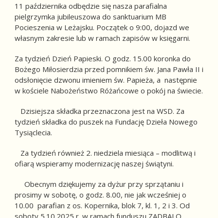
11 października odbędzie się nasza parafialna
pielgrzymka jubileuszowa do sanktuarium MB
Pocieszenia w Leżajsku. Początek o 9:00, dojazd we
własnym zakresie lub w ramach zapisów w księgarni.
Za tydzień Dzień Papieski. O godz. 15.00 koronka do
Bożego Miłosierdzia przed pomnikiem św. Jana Pawła II i
odsłonięcie dzwonu imieniem św. Papieża, a następnie
w kościele Nabożeństwo Różańcowe o pokój na świecie.
Dzisiejsza składka przeznaczona jest na WSD. Za
tydzień składka do puszek na Fundację Dzieła Nowego
Tysiąclecia.
Za tydzień również 2. niedziela miesiąca – modlitwą i
ofiarą wspieramy modernizację naszej świątyni.
Obecnym dziękujemy za dyżur przy sprzątaniu i
prosimy w sobotę, o godz. 8.00, nie jak wcześniej o
10.00 parafian z os. Kopernika, blok 7, kl. 1, 2 i 3. Od
soboty 5.10.2025 r. w ramach funduszu ZADBAJ O