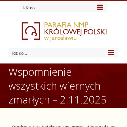
Skip
Idź do...
to
content
Idź do...
Wspomnienie
wszystkich wiernych
zmarłych – 2.11.2025
Spotkanie Akcji Katolickiej we wtorek, 4 listopada, po