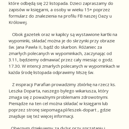
które odbędą się 22 listopada. Dzieci zapraszamy do
zapisów w księgarni, a osoby w wieku 15+ poprzez
formularz do znalezienia na profilu FB naszej Oazy u
Królowej.
Obok gazetek oraz w kaplicy są wystawione kartki na
wypominki, składać można je do skrzynki przy obrazie
św. Jana Pawła II, bądź do skarbon. Różaniec za
zmarłych polecanych w wypominkach, zaczynając od
3.11, będziemy odmawiać przez cały miesiąc o godz.
17.30. W intencji zmarłych polecanych w wypominkach w
każda środę listopada odprawimy Mszę św.
Z inspiracji Parafian prowadzimy zbiórkę na rzecz ks.
Leszka Doparta, naszego byłego wikariusza, który
zmaga się z poważnymi problemami zdrowotnymi.
Pieniądze na ten cel można składać w księgarni lub
poprzez stronę
siepomaga.pl/leszek-dopart
, gdzie
znajduje się też więcej informacji.
Obecnym dziękujemy za dyżur przy sprzątaniu i