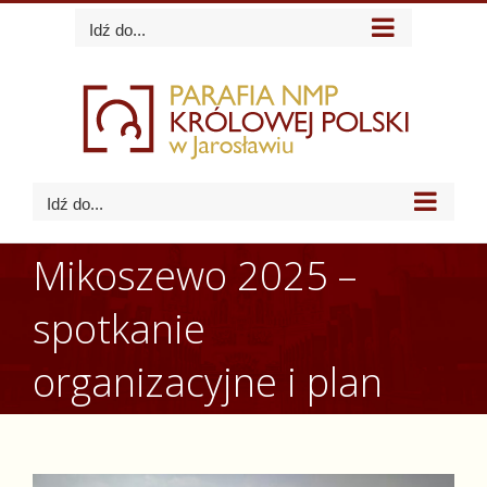
Skip
Idź do...
to
content
Idź do...
Mikoszewo 2025 –
spotkanie
organizacyjne i plan