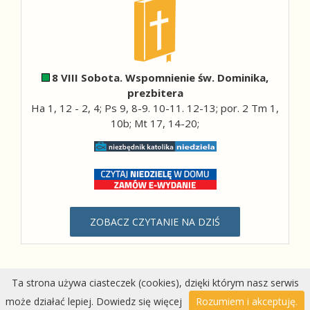
8 VIII Sobota. Wspomnienie św. Dominika,
prezbitera
Ha 1, 12 - 2, 4; Ps 9, 8-9. 10-11. 12-13; por. 2 Tm 1,
10b; Mt 17, 14-20;
ZOBACZ CZYTANIE NA DZIŚ
Ta strona używa ciasteczek (cookies), dzięki którym nasz serwis
Wykonanie:
DobraStronaParafii.pl
|
przemyska.pl
| Modyfikacja
może działać lepiej.
Dowiedz się więcej
Rozumiem i akceptuję.
2024 Parafia NMP Królowej Polski w Jarosławiu