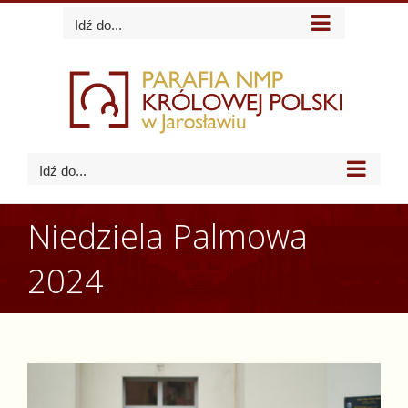
Skip
Idź do...
to
content
Idź do...
Niedziela Palmowa
2024