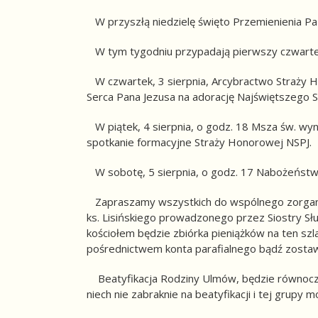
W przyszłą niedzielę święto Przemienienia Pa
W tym tygodniu przypadają pierwszy czwartek
W czwartek, 3 sierpnia, Arcybractwo Straży Ho
Serca Pana Jezusa na adorację Najświętszego S
W piątek, 4 sierpnia, o godz. 18 Msza św. wy
spotkanie formacyjne Straży Honorowej NSPJ.
W sobotę, 5 sierpnia, o godz. 17 Nabożeństwo
Zapraszamy wszystkich do wspólnego zorganizow
ks. Lisińskiego prowadzonego przez Siostry Służ
kościołem będzie zbiórka pieniążków na ten szl
pośrednictwem konta parafialnego bądź zostawia
Beatyfikacja Rodziny Ulmów, będzie równocz
niech nie zabraknie na beatyfikacji i tej grupy 