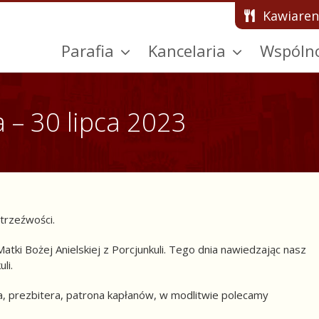
Kawiaren
Parafia
Kancelaria
Wspóln
a – 30 lipca 2023
trzeźwości.
ki Bożej Anielskiej z Porcjunkuli. Tego dnia nawiedzając nasz
li.
a, prezbitera, patrona kapłanów, w modlitwie polecamy