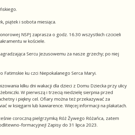
ńskiego.
, piątek i sobota miesiąca.
norowej NSPJ zaprasza o godz. 16.30 wszystkich czcicieli
akramentu w kościele.
nagradzająca Sercu Jezusowemu za nasze grzechy; po niej
 Fatimskie ku czci Niepokalanego Serca Maryi.
ania kilku dni wakacji dla dzieci z Domu Dziecka przy ulicy
ebniczki. W pierwszą i trzecią niedzielę sierpnia przed
achetny i piękny cel. Ofiary można też przekazywać za
ć w księgarni lub kawiarence. Więcej informacji na plakatach.
eśnie coroczną pielgrzymką Róż Żywego Różańca, zatem
modlitewno-formacyjnej! Zapisy do 31 lipca 2023.