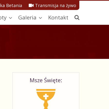
ka Betania
Transmisja na żywo
oty
Galeria
Kontakt
Msze Święte: