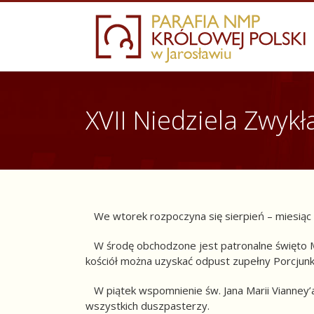
Skip
to
content
XVII Niedziela Zwykł
We wtorek rozpoczyna się sierpień – miesiąc 
W środę obchodzone jest patronalne święto Mat
kościół można uzyskać odpust zupełny Porcjunku
W piątek wspomnienie św. Jana Marii Vianney’
wszystkich duszpasterzy.