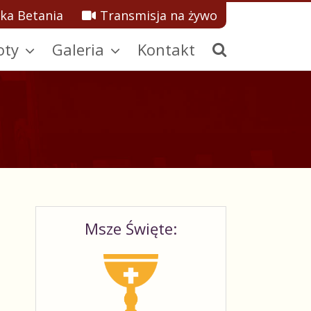
ka Betania
Transmisja na żywo
oty
Galeria
Kontakt
Msze Święte: