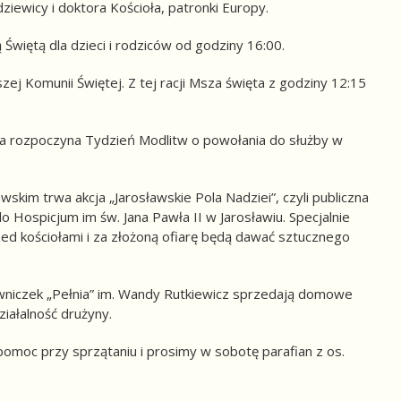
iewicy i doktora Kościoła, patronki Europy.
ętą dla dzieci i rodziców od godziny 16:00.
j Komunii Świętej. Z tej racji Msza święta z godziny 12:15
a rozpoczyna Tydzień Modlitw o powołania do służby w
skim trwa akcja „Jarosławskie Pola Nadziei”, czyli publiczna
do Hospicjum im św. Jana Pawła II w Jarosławiu. Specjalnie
ed kościołami i za złożoną ofiarę będą dawać sztucznego
owniczek „Pełnia” im. Wandy Rutkiewicz sprzedają domowe
ziałalność drużyny.
moc przy sprzątaniu i prosimy w sobotę parafian z os.