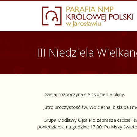
Skip
to
content
III Niedziela Wielka
Dzisiaj rozpoczyna się Tydzień Biblijny.
Jutro uroczystość św. Wojciecha, biskupa i męcz
Grupa Modlitwy Ojca Pio zaprasza czcicieli św
poniedziałek, na godzinę 17.00. Po Mszy święt