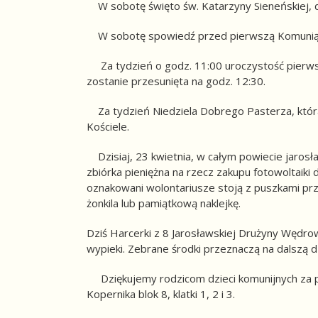
W sobotę święto św. Katarzyny Sieneńskiej, dz
W sobotę spowiedź przed pierwszą Komunią Świ
Za tydzień o godz. 11:00 uroczystość pierwsze
zostanie przesunięta na godz. 12:30.
Za tydzień Niedziela Dobrego Pasterza, któr
Kościele.
Dzisiaj, 23 kwietnia, w całym powiecie jarosław
zbiórka pieniężna na rzecz zakupu fotowoltaiki 
oznakowani wolontariusze stoją z puszkami prz
żonkila lub pamiątkową naklejkę.
Dziś Harcerki z 8 Jarosławskiej Drużyny Wędr
wypieki. Zebrane środki przeznaczą na dalszą d
Dziękujemy rodzicom dzieci komunijnych za po
Kopernika blok 8, klatki 1, 2 i 3.