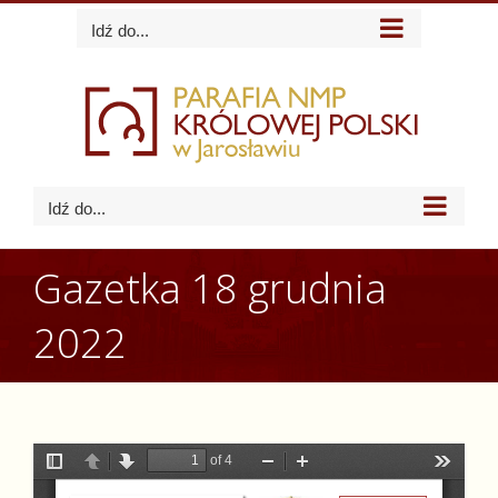
Skip
Idź do...
to
content
Idź do...
Gazetka 18 grudnia
2022