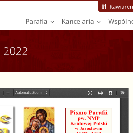
Kawiaren
Parafia
Kancelaria
Wspóln
a 2022