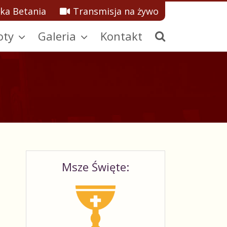
ka Betania
Transmisja na żywo
oty
Galeria
Kontakt
Msze Święte: