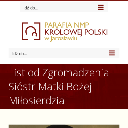
Skip
Idź do...
to
content
Idź do...
List od Zgromadzenia
Sióstr Matki Bożej
Miłosierdzia