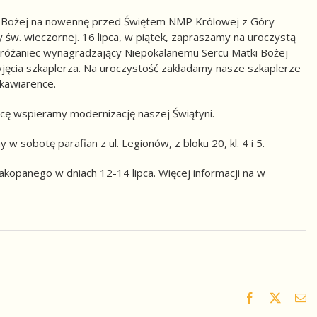
i Bożej na nowennę przed Świętem NMP Królowej z Góry
y św. wieczornej. 16 lipca, w piątek, zapraszamy na uroczystą
różaniec wynagradzający Niepokalanemu Sercu Matki Bożej
jęcia szkaplerza. Na uroczystość zakładamy nasze szkaplerze
kawiarence.
acę wspieramy modernizację naszej Świątyni.
 sobotę parafian z ul. Legionów, z bloku 20, kl. 4 i 5.
panego w dniach 12-14 lipca. Więcej informacji na w
Facebook
X
Em