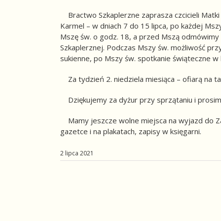
Bractwo Szkaplerzne zaprasza czcicieli Matk
Karmel – w dniach 7 do 15 lipca, po każdej Msz
Mszę św. o godz. 18, a przed Mszą odmówimy 
Szkaplerznej. Podczas Mszy św. możliwość przy
sukienne, po Mszy św. spotkanie świąteczne w 
Za tydzień 2. niedziela miesiąca – ofiarą na t
Dziękujemy za dyżur przy sprzątaniu i prosimy w
Mamy jeszcze wolne miejsca na wyjazd do Zako
gazetce i na plakatach, zapisy w księgarni.
2 lipca 2021