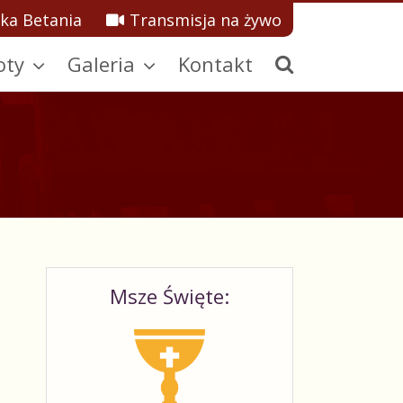
ka Betania
Transmisja na żywo
oty
Galeria
Kontakt
Msze Święte: