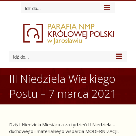
Skip
Idź do...
to
content
Idź do...
III Niedziela Wielkiego
Postu – 7 marca 2021
Dziś I Niedziela Miesiąca a za tydzień II Niedziela –
duchowego i materialnego wsparcia MODERNIZACJI.