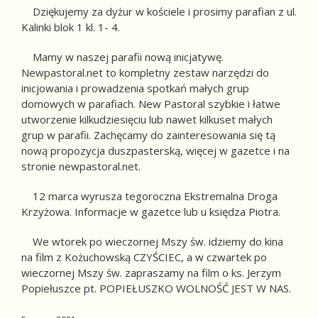
Dziękujemy za dyżur w kościele i prosimy parafian z ul.
Kalinki blok 1 kl. 1- 4.
Mamy w naszej parafii nową inicjatywę.
Newpastoral.net to kompletny zestaw narzędzi do
inicjowania i prowadzenia spotkań małych grup
domowych w parafiach. New Pastoral szybkie i łatwe
utworzenie kilkudziesięciu lub nawet kilkuset małych
grup w parafii. Zachęcamy do zainteresowania się tą
nową propozycja duszpasterską, więcej w gazetce i na
stronie newpastoral.net.
12 marca wyrusza tegoroczna Ekstremalna Droga
Krzyżowa. Informacje w gazetce lub u księdza Piotra.
We wtorek po wieczornej Mszy św. idziemy do kina
na film z Kożuchowską CZYŚCIEC, a w czwartek po
wieczornej Mszy św. zapraszamy na film o ks. Jerzym
Popiełuszce pt. POPIEŁUSZKO WOLNOŚĆ JEST W NAS.