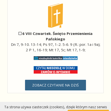
6 VIII Czwartek. Święto Przemienienia
Pańskiego
Dn 7, 9-10. 13-14; Ps 97, 1-2. 5-6. 9 (R.: por. 1a i 9a);
2 P 1, 16-19; Mt 17, 5c; Mt 17, 1-9;
ZOBACZ CZYTANIE NA DZIŚ
Ta strona używa ciasteczek (cookies), dzięki którym nasz serwis
Wykonanie:
DobraStronaParafii.pl
|
przemyska.pl
| Modyfikacja