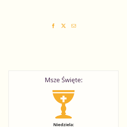
Facebook
X
Email
Msze Święte:
Niedziela: