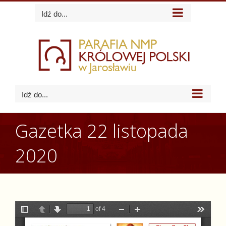
Skip
Idź do...
to
content
Idź do...
Gazetka 22 listopada
2020