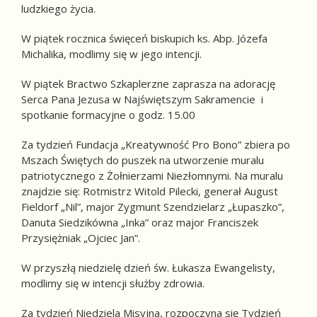
ludzkiego życia.
W piątek rocznica święceń biskupich ks. Abp. Józefa
Michalika, modlimy się w jego intencji.
W piątek Bractwo Szkaplerzne zaprasza na adorację
Serca Pana Jezusa w Najświętszym Sakramencie i
spotkanie formacyjne o godz. 15.00
Za tydzień Fundacja „Kreatywność Pro Bono” zbiera po
Mszach Świętych do puszek na utworzenie muralu
patriotycznego z Żołnierzami Niezłomnymi. Na muralu
znajdzie się: Rotmistrz Witold Pilecki, generał August
Fieldorf „Nil”, major Zygmunt Szendzielarz „Łupaszko”,
Danuta Siedzikówna „Inka” oraz major Franciszek
Przysiężniak „Ojciec Jan”.
W przyszłą niedzielę dzień św. Łukasza Ewangelisty,
modlimy się w intencji służby zdrowia.
Za tydzień Niedziela Misyjna, rozpoczyna się Tydzień