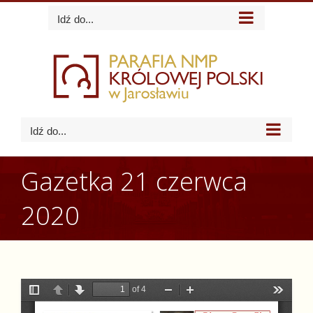
Skip
Idź do...
to
content
Idź do...
Gazetka 21 czerwca
2020